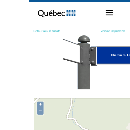
Passer
au
contenu
Retour aux résultats
Version imprimable
Chemin du La
+
−