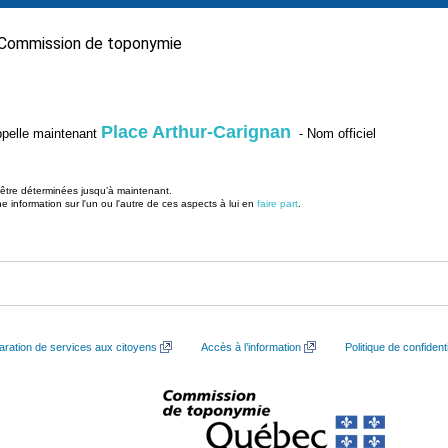
Commission de toponymie
Place Arthur-Carignan
’appelle maintenant
- Nom officiel
u être déterminées jusqu’à maintenant.
information sur l'un ou l'autre de ces aspects à lui en
faire part
.
aration de services aux citoyens
Accès à l’information
Politique de confidenti