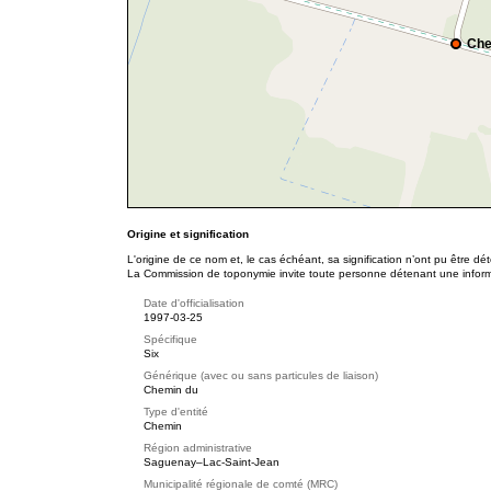
Che
Origine et signification
L'origine de ce nom et, le cas échéant, sa signification n’ont pu être d
La Commission de toponymie invite toute personne détenant une informat
Date d'officialisation
1997-03-25
Spécifique
Six
Générique (avec ou sans particules de liaison)
Chemin du
Type d'entité
Chemin
Région administrative
Saguenay–Lac-Saint-Jean
Municipalité régionale de comté (MRC)