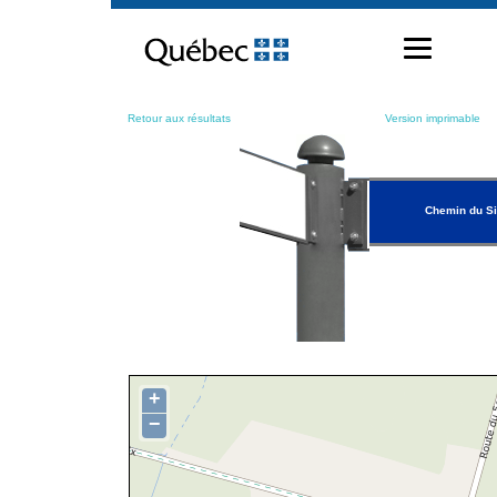
Passer
au
contenu
Retour aux résultats
Version imprimable
Chemin du S
+
−