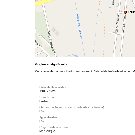
Rue
Origine et signification
Cette voie de communication est située à Sainte-Marie-Madeleine, en Mo
Date d'officialisation
1997-03-25
Spécifique
Fortier
Générique (avec ou sans particules de liaison)
Rue
Type d'entité
Rue
Région administrative
Montérégie