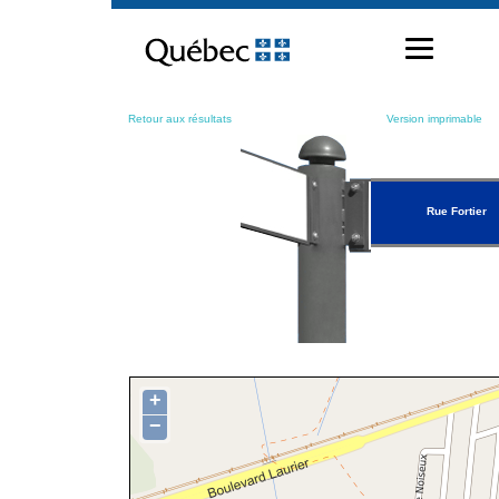
Passer
au
contenu
Retour aux résultats
Version imprimable
Rue Fortier
+
−