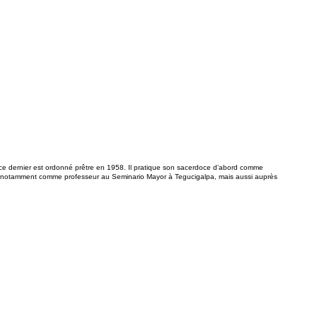
 ce dernier est ordonné prêtre en 1958. Il pratique son sacerdoce d’abord comme
s, notamment comme professeur au Seminario Mayor à Tegucigalpa, mais aussi auprès