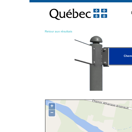
Passer
au
contenu
Retour aux résultats
Chemi
+
−