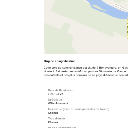
Origine et signification
Cette voie de communication est située à Bonaventure, en Gasp
vicaire à Sainte-Anne-des-Monts, puis au Séminaire de Gaspé.
des enfants et des plus démunis de ce pays d’Amérique central
Date d'officialisation
1997-03-25
Spécifique
Willie-Arsenault
Générique (avec ou sans particules de liaison)
Chemin
Type d'entité
Chemin
Région administrative