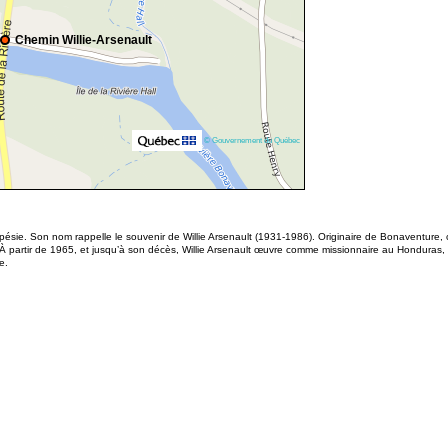
Chemin Willie-Arsenault
© Gouvernement du Québec
ésie. Son nom rappelle le souvenir de Willie Arsenault (1931-1986). Originaire de Bonaventure,
 À partir de 1965, et jusqu’à son décès, Willie Arsenault œuvre comme missionnaire au Hondura
e.