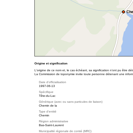
Che
Origine et signification
L'origine de ce nom et, le cas échéant, sa signification n’ont pu être d
La Commission de toponymie invite toute personne détenant une informat
Date d'officialisation
1997-06-13
Spécifique
Tête-du-Lac
Générique (avec ou sans particules de liaison)
Chemin de la
Type d'entité
Chemin
Région administrative
Bas-Saint-Laurent
Municipalité régionale de comté (MRC)