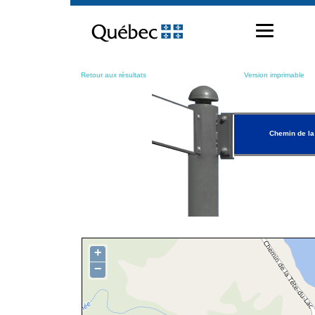
Passer
au
contenu
Retour aux résultats
Version imprimable
Chemin de la
+
−