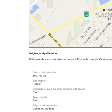
Rue
Origine et signification
Cette voie de communication se trouve à Princeville, dans le Centre-du
Date d'officialisation
1997-03-25
Spécifique
Pellerin
Générique (avec ou sans particules de liaison)
Rue
Type d'entité
Rue
Région administrative
Centre-du-Québec