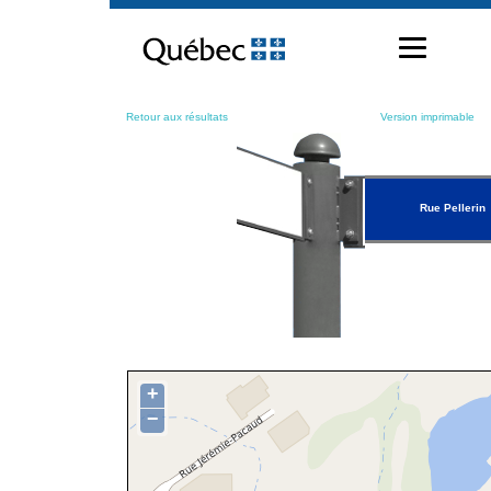
Passer
au
contenu
Retour aux résultats
Version imprimable
Rue Pellerin
+
−