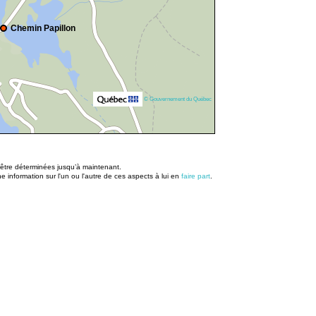
Chemin Papillon
© Gouvernement du Québec
u être déterminées jusqu’à maintenant.
information sur l'un ou l'autre de ces aspects à lui en
faire part
.