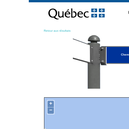
Passer
au
contenu
Retour aux résultats
Chemi
+
−