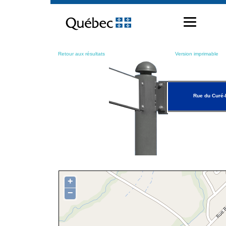
Passer
au
contenu
Retour aux résultats
Version imprimable
Rue du Curé-
+
−