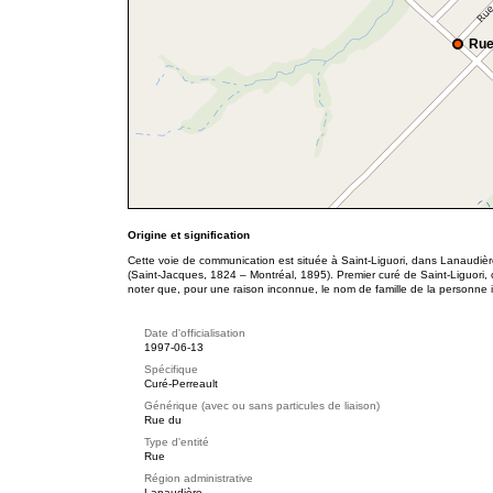
Rue
Origine et signification
Cette voie de communication est située à Saint-Liguori, dans Lanaudièr
(Saint-Jacques, 1824 – Montréal, 1895). Premier curé de Saint-Liguori, c
noter que, pour une raison inconnue, le nom de famille de la personne i
Date d'officialisation
1997-06-13
Spécifique
Curé-Perreault
Générique (avec ou sans particules de liaison)
Rue du
Type d'entité
Rue
Région administrative
Lanaudière