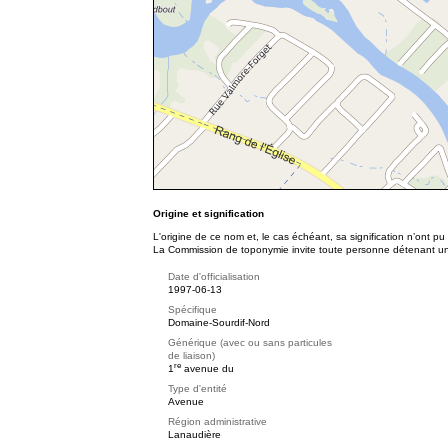
Origine et signification
L'origine de ce nom et, le cas échéant, sa signification n’ont p
La Commission de toponymie invite toute personne détenant une 
Date d'officialisation
1997-06-13
Spécifique
Domaine-Sourdif-Nord
Générique (avec ou sans particules
de liaison)
re
1
avenue du
Type d'entité
Avenue
Région administrative
Lanaudière