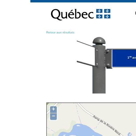
Passer
au
contenu
Retour aux résultats
re
1
av
+
−