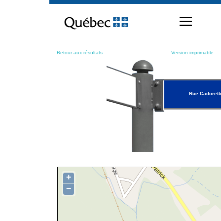
Passer
au
contenu
Retour aux résultats
Version imprimable
Rue Cadorett
+
−