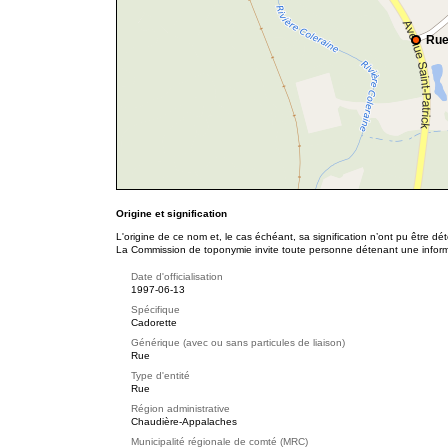
Rue
Origine et signification
L'origine de ce nom et, le cas échéant, sa signification n’ont pu être d
La Commission de toponymie invite toute personne détenant une informat
Date d'officialisation
1997-06-13
Spécifique
Cadorette
Générique (avec ou sans particules de liaison)
Rue
Type d'entité
Rue
Région administrative
Chaudière-Appalaches
Municipalité régionale de comté (MRC)