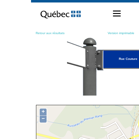
Passer
au
contenu
Retour aux résultats
Version imprimable
Rue Couture
+
−