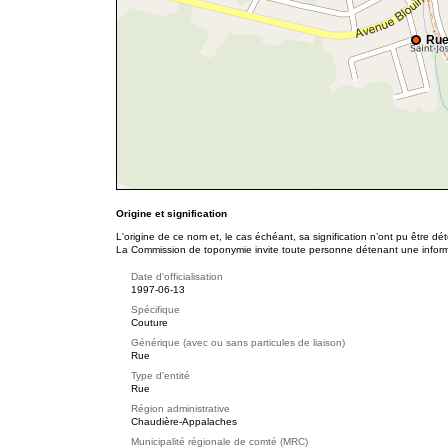
Rue
Origine et signification
L'origine de ce nom et, le cas échéant, sa signification n’ont pu être d
La Commission de toponymie invite toute personne détenant une informat
Date d'officialisation
1997-06-13
Spécifique
Couture
Générique (avec ou sans particules de liaison)
Rue
Type d'entité
Rue
Région administrative
Chaudière-Appalaches
Municipalité régionale de comté (MRC)