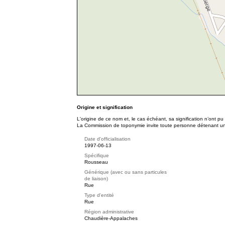
Origine et signification
L'origine de ce nom et, le cas échéant, sa signification n’ont p
La Commission de toponymie invite toute personne détenant une 
Date d'officialisation
1997-06-13
Spécifique
Rousseau
Générique (avec ou sans particules
de liaison)
Rue
Type d'entité
Rue
Région administrative
Chaudière-Appalaches