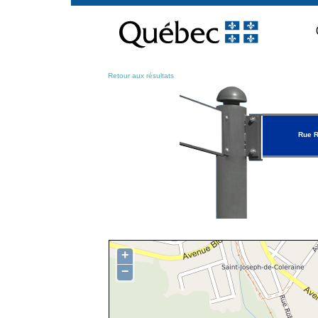
Passer
au
contenu
Retour aux résultats
Rue 
+
−