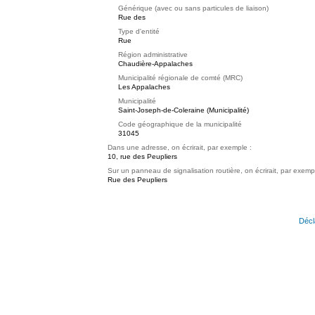
Générique (avec ou sans particules de liaison)
Rue des
Type d'entité
Rue
Région administrative
Chaudière-Appalaches
Municipalité régionale de comté (MRC)
Les Appalaches
Municipalité
Saint-Joseph-de-Coleraine (Municipalité)
Code géographique de la municipalité
31045
Dans une adresse, on écrirait, par exemple :
10, rue des Peupliers
Sur un panneau de signalisation routière, on écrirait, par exemp
Rue des Peupliers
Décl