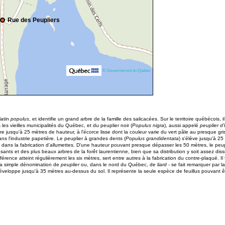
Rue des Peupliers
© Gouvernement du Québec
latin
populus
, et identifie un grand arbre de la famille des salicacées. Sur le territoire québécois,
les vieilles municipalités du Québec, et du peuplier noir (
Populus nigra
), aussi appelé
peuplier d'
re jusqu'à 25 mètres de hauteur, à l'écorce lisse dont la couleur varie du vert pâle au presque gr
s l'industrie papetière. Le peuplier à grandes dents (
Populus grandidentata
) s'élève jusqu'à 25
dans la fabrication d'allumettes. D'une hauteur pouvant presque dépasser les 50 mètres, le peupli
ants et des plus beaux arbres de la forêt laurentienne, bien que sa distribution y soit assez dis
nférence atteint régulièrement les six mètres, sert entre autres à la fabrication du contre-plaqué. 
 la simple dénomination de
peuplier
ou, dans le nord du Québec, de
liard
- se fait remarquer par l
 développe jusqu'à 35 mètres au-dessus du sol. Il représente la seule espèce de feuillus pouvant 