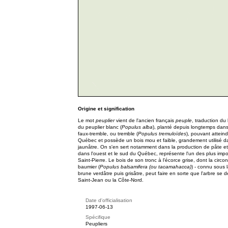
Origine et signification
Le mot
peuplier
vient de l'ancien français
peuple
, traduction du 
du peuplier blanc (
Populus alba
), planté depuis longtemps dans 
faux-tremble, ou tremble (
Populus tremuloïdes
), pouvant atteind
Québec et possède un bois mou et faible, grandement utilisé dan
jaunâtre. On s'en sert notamment dans la production de pâte et 
dans l'ouest et le sud du Québec, représente l'un des plus impos
Saint-Pierre. Le bois de son tronc à l'écorce grise, dont la circo
baumier (
Populus balsamifera (ou tacamahacca)
) - connu sous
brune verdâtre puis grisâtre, peut faire en sorte que l'arbre se
Saint-Jean ou la Côte-Nord.
Date d'officialisation
1997-06-13
Spécifique
Peupliers