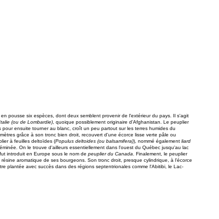
 il en pousse six espèces, dont deux semblent provenir de l'extérieur du pays. Il s'agit
Italie (ou de Lombardie)
, quoique possiblement originaire d'Afghanistan. Le peuplier
is pour ensuite tourner au blanc, croît un peu partout sur les terres humides du
 mètres grâce à son tronc bien droit, recouvert d'une écorce lisse verte pâle ou
er à feuilles deltoïdes (
Populus deltoides (ou balsamifera)
), nommé également
liard
séminée. On le trouve d'ailleurs essentiellement dans l'ouest du Québec jusqu'au lac
Il fut introduit en Europe sous le nom de
peuplier du Canada
. Finalement, le peuplier
a résine aromatique de ses bourgeons. Son tronc droit, presque cylindrique, à l'écorce
être plantée avec succès dans des régions septentrionales comme l'Abitibi, le Lac-