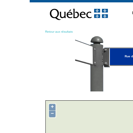
Passer
au
contenu
Retour aux résultats
Rue d
+
−