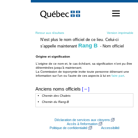
Passer
au
contenu
Retour aux résultats
Version imprimable
N’est plus le nom officiel de ce lieu. Celui-ci
Rang B
s’appelle maintenant
- Nom officiel
Origine et signification
L'origine de ce nom et, le cas échéant, sa signification n’ont pu être
déterminées jusqu’à maintenant.
La Commission de toponymie invite toute personne détenant une
information sur l'un ou l'autre de ces aspects à lui en
faire part
.
Anciens noms officiels
[ – ]
Chemin des Chalets
Chemin du Rang-B
Déclaration de services aux citoyens
Accès à l’information
Politique de confidentialité
Accessibilité