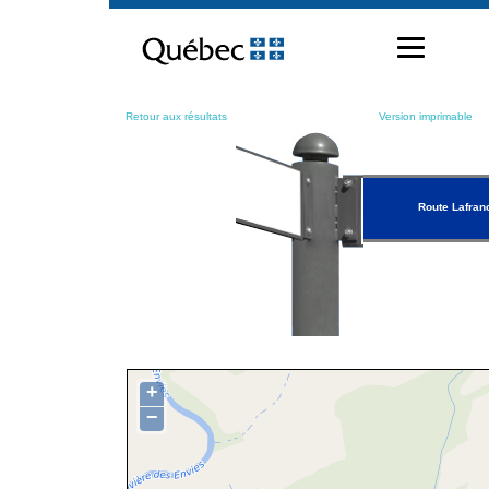
Passer
au
contenu
Retour aux résultats
Version imprimable
Route Lafran
+
−