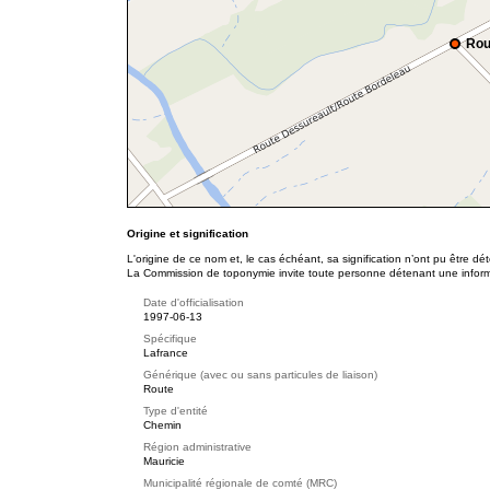
Rou
Origine et signification
L'origine de ce nom et, le cas échéant, sa signification n’ont pu être d
La Commission de toponymie invite toute personne détenant une informat
Date d'officialisation
1997-06-13
Spécifique
Lafrance
Générique (avec ou sans particules de liaison)
Route
Type d'entité
Chemin
Région administrative
Mauricie
Municipalité régionale de comté (MRC)