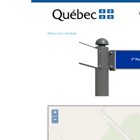
Passer
au
contenu
Retour aux résultats
e
2
Ra
+
−