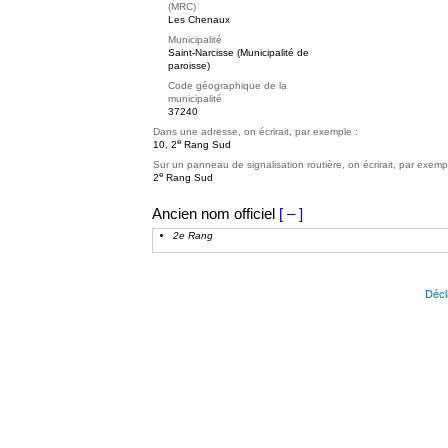
(MRC)
Les Chenaux
Municipalité
Saint-Narcisse (Municipalité de
paroisse)
Code géographique de la
municipalité
37240
Dans une adresse, on écrirait, par exemple :
e
10, 2
Rang Sud
Sur un panneau de signalisation routière, on écrirait, par exemp
e
2
Rang Sud
Ancien nom officiel
[ – ]
2e Rang
Décl