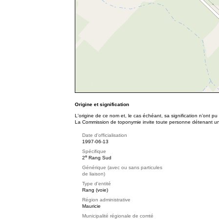
Origine et signification
L'origine de ce nom et, le cas échéant, sa signification n’ont p
La Commission de toponymie invite toute personne détenant une 
Date d'officialisation
1997-06-13
Spécifique
e
2
Rang Sud
Générique (avec ou sans particules
de liaison)
Type d'entité
Rang (voie)
Région administrative
Mauricie
Municipalité régionale de comté