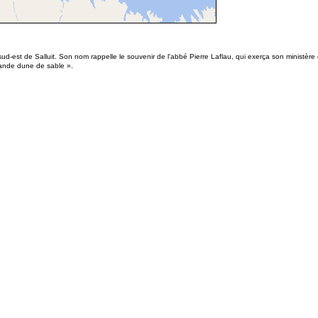
ud-est de Salluit. Son nom rappelle le souvenir de l'abbé Pierre Laflau, qui exerça son ministère
 grande dune de sable ».