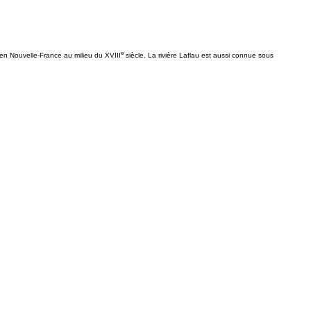
e
 en Nouvelle-France au milieu du XVIII
siècle. La rivière Laflau est aussi connue sous