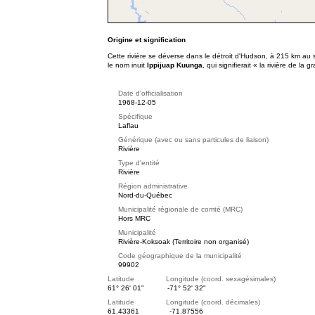
Origine et signification
Cette rivière se déverse dans le détroit d'Hudson, à 215 km au s
le nom inuit
Ippijuap Kuunga
, qui signifierait « la rivière de la
Date d'officialisation
1968-12-05
Spécifique
Laflau
Générique (avec ou sans particules de liaison)
Rivière
Type d'entité
Rivière
Région administrative
Nord-du-Québec
Municipalité régionale de comté (MRC)
Hors MRC
Municipalité
Rivière-Koksoak (Territoire non organisé)
Code géographique de la municipalité
99902
Latitude Longitude (coord. sexagésimales)
61° 26' 01"
-71° 52' 32"
Latitude Longitude (coord. décimales)
61.43361
-71.87556