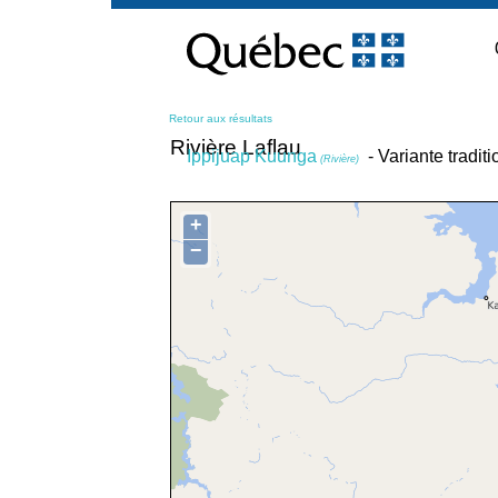
Passer
au
contenu
Retour aux résultats
Rivière Laflau
Ippijuap Kuunga
- Variante tradit
(Rivière)
+
−