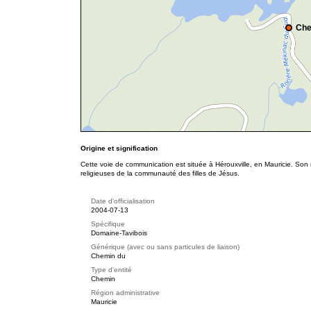
Che
Origine et signification
Cette voie de communication est située à Hérouxville, en Mauricie. So
religieuses de la communauté des filles de Jésus.
Date d'officialisation
2004-07-13
Spécifique
Domaine-Tavibois
Générique (avec ou sans particules de liaison)
Chemin du
Type d'entité
Chemin
Région administrative
Mauricie