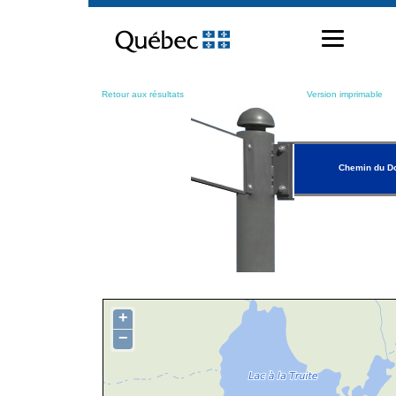
Passer
au
contenu
Retour aux résultats
Version imprimable
Chemin du D
+
−