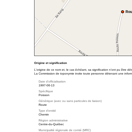
Rou
Origine et signification
L'origine de ce nom et, le cas échéant, sa signification n’ont pu être d
La Commission de toponymie invite toute personne détenant une informat
Date d'officialisation
1997-06-13
Spécifique
Poisson
Générique (avec ou sans particules de liaison)
Route
Type d'entité
Chemin
Région administrative
Centre-du-Québec
Municipalité régionale de comté (MRC)