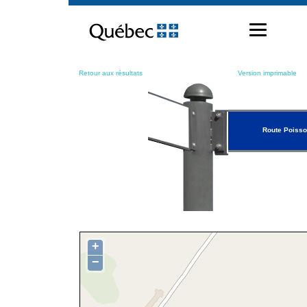
Passer
au
contenu
Retour aux résultats
Version imprimable
Route Poiss
+
−