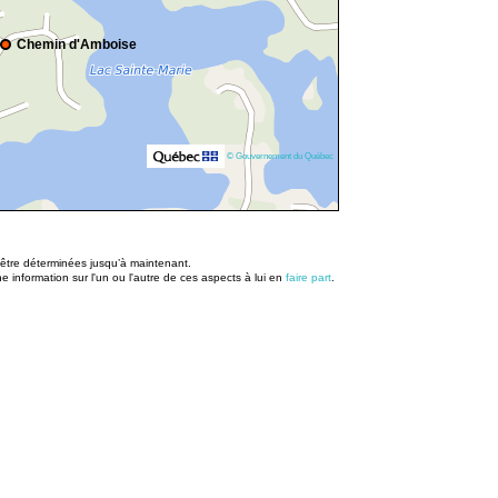
Chemin d'Amboise
© Gouvernement du Québec
u être déterminées jusqu’à maintenant.
information sur l'un ou l'autre de ces aspects à lui en
faire part
.