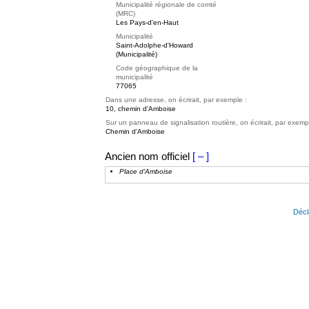
Municipalité régionale de comté
(MRC)
Les Pays-d'en-Haut
Municipalité
Saint-Adolphe-d'Howard
(Municipalité)
Code géographique de la
municipalité
77065
Dans une adresse, on écrirait, par exemple :
10, chemin d'Amboise
Sur un panneau de signalisation routière, on écrirait, par exemp
Chemin d'Amboise
Ancien nom officiel
[ – ]
Place d'Amboise
Décl