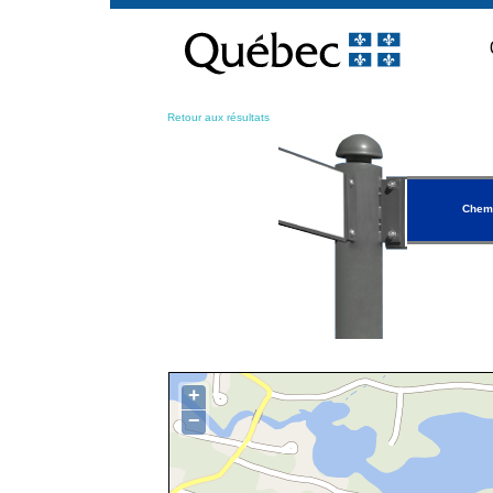
Passer
au
contenu
Retour aux résultats
Chem
+
−