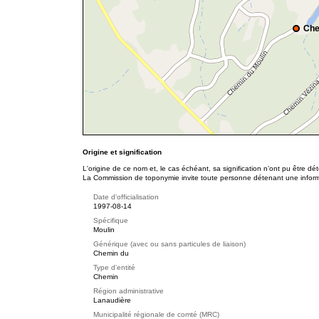
Che
Origine et signification
L'origine de ce nom et, le cas échéant, sa signification n’ont pu être d
La Commission de toponymie invite toute personne détenant une informat
Date d'officialisation
1997-08-14
Spécifique
Moulin
Générique (avec ou sans particules de liaison)
Chemin du
Type d'entité
Chemin
Région administrative
Lanaudière
Municipalité régionale de comté (MRC)