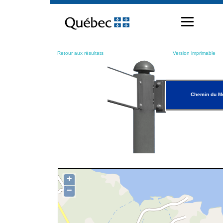
Passer
au
contenu
Retour aux résultats
Version imprimable
Chemin du M
+
−