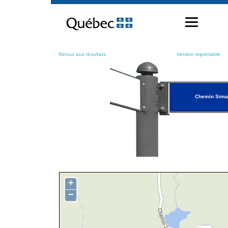
Passer
au
contenu
Retour aux résultats
Version imprimable
Chemin Sima
+
−