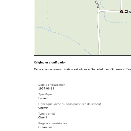
Che
Origine et signification
Cette voie de communication est située à Gracefield, en Outaouais. Son
Date d'officialisation
1997-06-13
Spécifique
Simard
Générique (avec ou sans particules de liaison)
Chemin
Type d'entité
Chemin
Région administrative
Outaouais