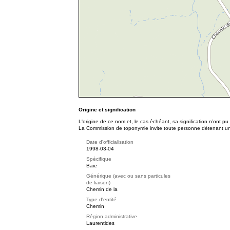
Origine et signification
L'origine de ce nom et, le cas échéant, sa signification n’ont p
La Commission de toponymie invite toute personne détenant une 
Date d'officialisation
1998-03-04
Spécifique
Baie
Générique (avec ou sans particules
de liaison)
Chemin de la
Type d'entité
Chemin
Région administrative
Laurentides