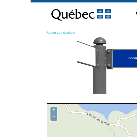
Passer
au
contenu
Retour aux résultats
Chemi
+
−