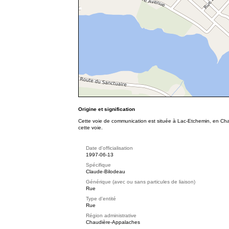
Origine et signification
Cette voie de communication est située à Lac-Etchemin, en Chau
cette voie.
Date d'officialisation
1997-06-13
Spécifique
Claude-Bilodeau
Générique (avec ou sans particules de liaison)
Rue
Type d'entité
Rue
Région administrative
Chaudière-Appalaches