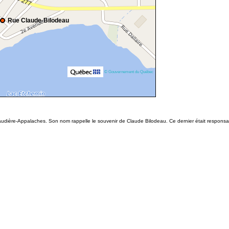
Rue Claude-Bilodeau
© Gouvernement du Québec
dière-Appalaches. Son nom rappelle le souvenir de Claude Bilodeau. Ce dernier était responsabl