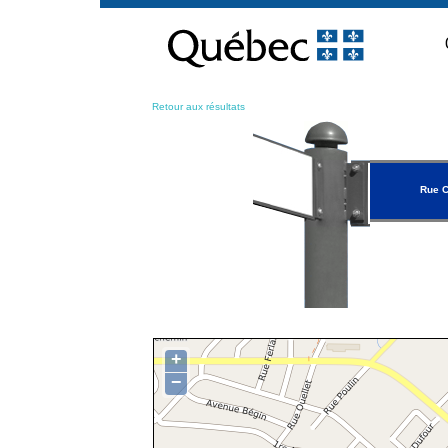
Passer
au
contenu
Retour aux résultats
Rue C
+
−