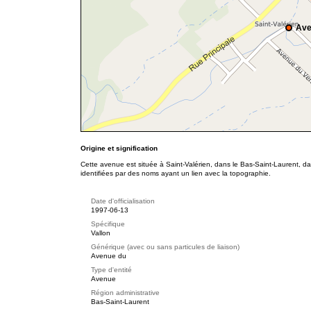
Ave
Origine et signification
Cette avenue est située à Saint-Valérien, dans le Bas-Saint-Laurent, d
identifiées par des noms ayant un lien avec la topographie.
Date d'officialisation
1997-06-13
Spécifique
Vallon
Générique (avec ou sans particules de liaison)
Avenue du
Type d'entité
Avenue
Région administrative
Bas-Saint-Laurent