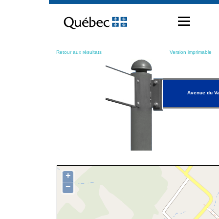
Passer
au
contenu
Retour aux résultats
Version imprimable
Avenue du Va
+
−