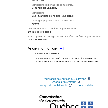
Municipalité régionale de comté (MRC)
Beauharnois-Salaberry
Municipalité
Saint-Stanislas-de-Kostka (Municipalité)
Code géographique de la municipalité
70040
Dans une adresse, on écrirait, par exemple :
10, rue des Roselins
Sur un panneau de signalisation routière, on écrirait, par exemple :
Rue des Roselins
Ancien nom officiel
[ – ]
Croissant des Sarcelles
Ce croissant est situé dans un secteur où les voies de
communication sont désignées par des noms d'oiseaux.
Déclaration de services aux citoyens
Accès à l’information
Politique de confidentialité
Accessibilité