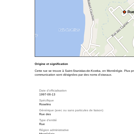
Rue
Origine et signification
Cette rue se trouve à Saint-Stanislas-de-Kostka, en Montérégie. Plus pr
communication sont désignées par des noms d'oiseaux.
Date d'officialisation
1997-06-13
Spécifique
Roselins
Générique (avec ou sans particules de liaison)
Rue des
Type d'entité
Rue
Région administrative
Montérégie