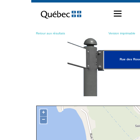
Passer
au
contenu
Retour aux résultats
Version imprimable
Rue des Rose
+
−