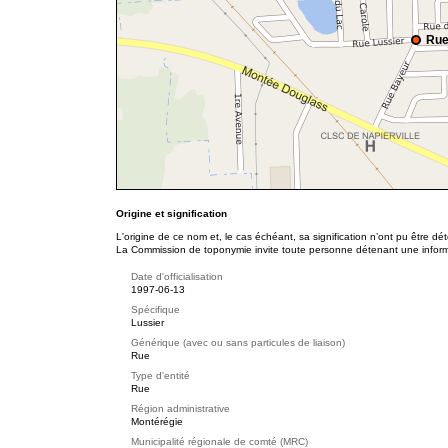
Rue
Origine et signification
L'origine de ce nom et, le cas échéant, sa signification n’ont pu être d
La Commission de toponymie invite toute personne détenant une informat
Date d'officialisation
1997-06-13
Spécifique
Lussier
Générique (avec ou sans particules de liaison)
Rue
Type d'entité
Rue
Région administrative
Montérégie
Municipalité régionale de comté (MRC)