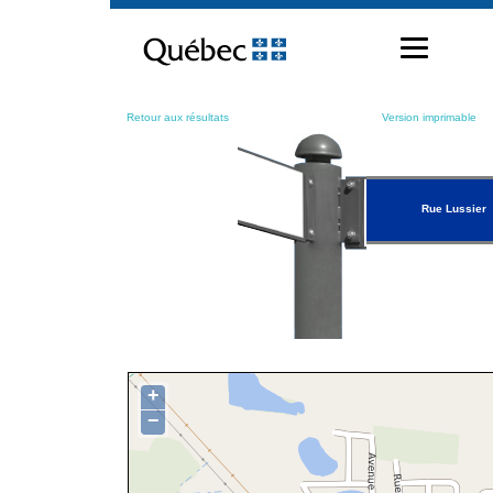
Passer
au
contenu
Retour aux résultats
Version imprimable
Rue Lussier
+
−