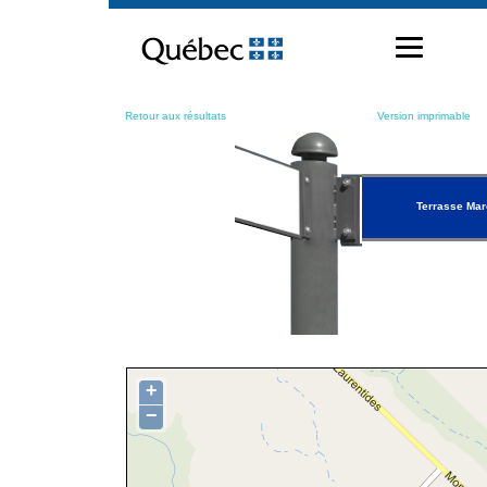
Passer
au
contenu
Retour aux résultats
Version imprimable
Terrasse Mar
+
−