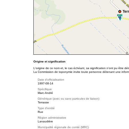
Ter
Origine et signification
L'origine de ce nom et, le cas échéant, sa signification n’ont pu être d
La Commission de toponymie invite toute personne détenant une informat
Date d'officialisation
1997-08-14
Spécifique
Marc-André
Générique (avec ou sans particules de liaison)
Terrasse
Type d'entité
Rue
Région administrative
Lanaudière
Municipalité régionale de comté (MRC)