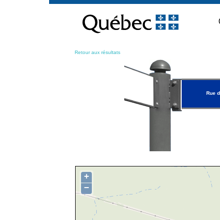
Passer
au
contenu
Retour aux résultats
Rue d
+
−