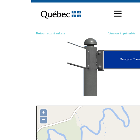
Passer
au
contenu
Retour aux résultats
Version imprimable
Rang du Tren
+
−