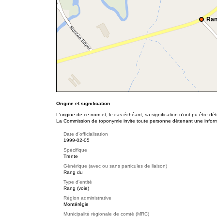
Ran
Origine et signification
L'origine de ce nom et, le cas échéant, sa signification n’ont pu être d
La Commission de toponymie invite toute personne détenant une informat
Date d'officialisation
1999-02-05
Spécifique
Trente
Générique (avec ou sans particules de liaison)
Rang du
Type d'entité
Rang (voie)
Région administrative
Montérégie
Municipalité régionale de comté (MRC)