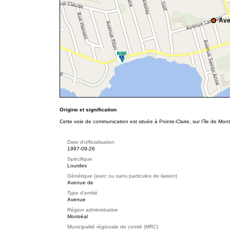
Ave
Origine et signification
Cette voie de communication est située à Pointe-Claire, sur l’île de M
Date d'officialisation
1997-09-26
Spécifique
Lourdes
Générique (avec ou sans particules de liaison)
Avenue de
Type d'entité
Avenue
Région administrative
Montréal
Municipalité régionale de comté (MRC)