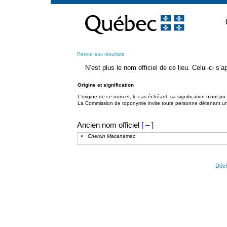
Passer
au
contenu
Retour aux résultats
N’est plus le nom officiel de ce lieu. Celui-ci s
Origine et signification
L'origine de ce nom et, le cas échéant, sa signification n’ont p
La Commission de toponymie invite toute personne détenant une 
Ancien nom officiel
[ – ]
Chemin Macanamac
Décl