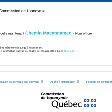
Commission de toponymie
Chemin Macannamac
’appelle maintenant
- Nom officiel
u être déterminées jusqu’à maintenant.
information sur l'un ou l'autre de ces aspects à lui en
faire part
.
aration de services aux citoyens
Accès à l’information
Politique de confidenti