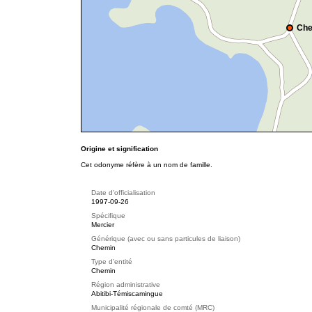
Che
Origine et signification
Cet odonyme réfère à un nom de famille.
Date d'officialisation
1997-09-26
Spécifique
Mercier
Générique (avec ou sans particules de liaison)
Chemin
Type d'entité
Chemin
Région administrative
Abitibi-Témiscamingue
Municipalité régionale de comté (MRC)