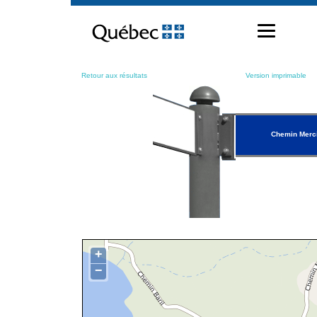
Passer
au
contenu
Retour aux résultats
Version imprimable
Chemin Merc
+
−