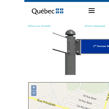
Passer
au
contenu
Retour aux résultats
Version imprimable
re
1
Avenue N
+
−