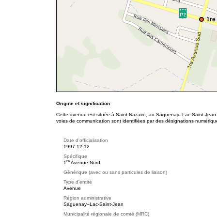
1re
Origine et signification
Cette avenue est située à Saint-Nazaire, au Saguenay–Lac-Saint-Jean. 
voies de communication sont identifiées par des désignations numériqu
Date d'officialisation
1997-12-12
Spécifique
re
1
Avenue Nord
Générique (avec ou sans particules de liaison)
Type d'entité
Avenue
Région administrative
Saguenay–Lac-Saint-Jean
Municipalité régionale de comté (MRC)