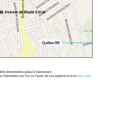
Avenue de Maple Circle
© Gouvernement du Québec
u être déterminées jusqu’à maintenant.
information sur l'un ou l'autre de ces aspects à lui en
faire part
.