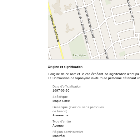
Origine et signification
L'origine de ce nom et, le cas échéant, sa signification n’ont p
La Commission de toponymie invite toute personne détenant une 
Date d'officialisation
1997-09-26
Spécifique
Maple Circle
Générique (avec ou sans particules
de liaison)
Avenue de
Type d'entité
Avenue
Région administrative
Montréal