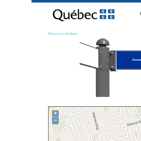
Passer
au
contenu
Retour aux résultats
Avenu
+
−