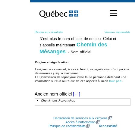
Passer
au
contenu
Retour aux résultats
Version imprimable
N’est plus le nom officiel de ce lieu. Celui-ci
Chemin des
s’appelle maintenant
Mésanges
- Nom officiel
Origine et signification
L'origine de ce nom et, le cas échéant, sa signification n’ont pu être
déterminées jusqu’à maintenant.
La Commission de toponymie invite toute personne détenant une
information sur l'un ou l'autre de ces aspects à lui en
faire part
.
Ancien nom officiel
[ – ]
Chemin des Pervenches
Déclaration de services aux citoyens
Accès à l’information
Politique de confidentialité
Accessibilité