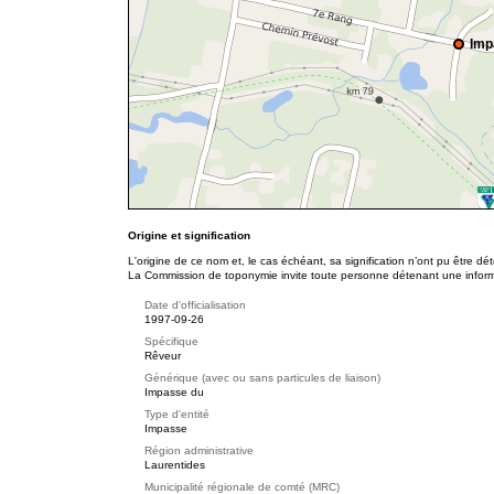
Imp
Origine et signification
L'origine de ce nom et, le cas échéant, sa signification n’ont pu être d
La Commission de toponymie invite toute personne détenant une informat
Date d'officialisation
1997-09-26
Spécifique
Rêveur
Générique (avec ou sans particules de liaison)
Impasse du
Type d'entité
Impasse
Région administrative
Laurentides
Municipalité régionale de comté (MRC)