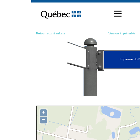
Passer
au
contenu
Retour aux résultats
Version imprimable
Impasse du 
+
−