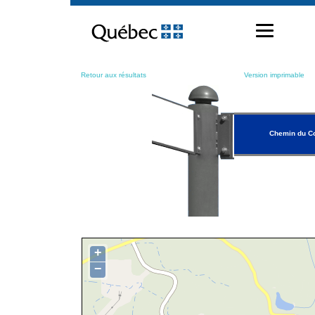
Passer
au
contenu
Retour aux résultats
Version imprimable
Chemin du Co
+
−