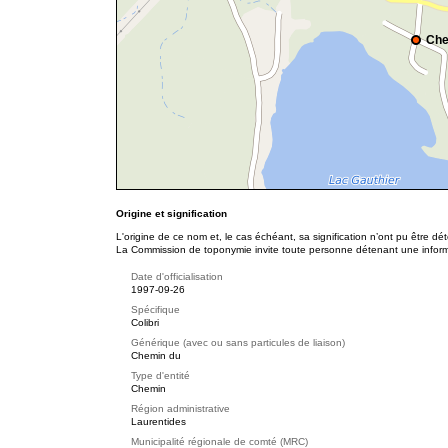
Che
Origine et signification
L'origine de ce nom et, le cas échéant, sa signification n’ont pu être d
La Commission de toponymie invite toute personne détenant une informat
Date d'officialisation
1997-09-26
Spécifique
Colibri
Générique (avec ou sans particules de liaison)
Chemin du
Type d'entité
Chemin
Région administrative
Laurentides
Municipalité régionale de comté (MRC)