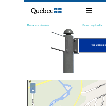
Passer
au
contenu
Retour aux résultats
Version imprimable
Rue Champla
+
−