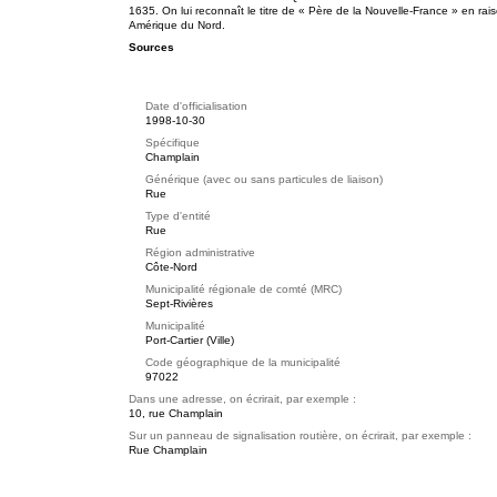
1635. On lui reconnaît le titre de « Père de la Nouvelle-France » en rai
Amérique du Nord.
Sources
Date d'officialisation
1998-10-30
Spécifique
Champlain
Générique (avec ou sans particules de liaison)
Rue
Type d'entité
Rue
Région administrative
Côte-Nord
Municipalité régionale de comté (MRC)
Sept-Rivières
Municipalité
Port-Cartier (Ville)
Code géographique de la municipalité
97022
Dans une adresse, on écrirait, par exemple :
10, rue Champlain
Sur un panneau de signalisation routière, on écrirait, par exemple :
Rue Champlain