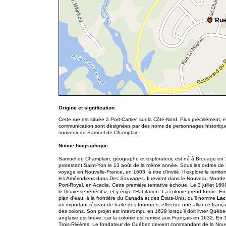
Rue
Origine et signification
Cette rue est située à Port-Cartier, sur la Côte-Nord. Plus précisément, 
communication sont désignées par des noms de personnages historiques 
souvenir de Samuel de Champlain.
Notice biographique
Samuel de Champlain, géographe et explorateur, est né à Brouage en 1
protestant Saint-Yon le 13 août de la même année. Sous les ordres de
voyage en Nouvelle-France, en 1603, à titre d'invité. Il explore le territ
les Amérindiens dans
Des Sauvages
. Il revient dans le Nouveau Monde
Port-Royal, en Acadie. Cette première tentative échoue. Le 3 juillet 1
le fleuve se rétrécit », et y érige l'Habitation. La colonie prend forme. En
plan d'eau, à la frontière du Canada et des États-Unis, qu'il nomme
Lac
un important réseau de traite des fourrures, effectue une alliance franç
des colons. Son projet est interrompu en 1629 lorsqu'il doit livrer Québ
anglaise est brève, car la colonie est remise aux Français en 1632. En 
Trois-Rivières. Le fondateur de Québec devient commandant de la Nouv