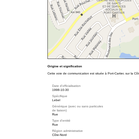
Origine et signification
Cette voie de communication est située à Port-Cartier, sur la Cô
Date d'officialisation
1998-10-30
Spécifique
Lebel
Générique (avec ou sans particules
de liaison)
Rue
Type d'entité
Rue
Région administrative
Côte-Nord