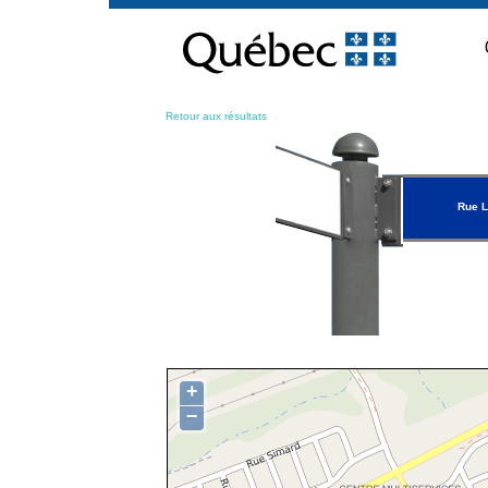
Passer
au
contenu
Retour aux résultats
Rue L
+
−