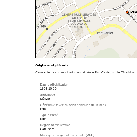
Rue
Origine et signification
Cette voie de communication est située à Port-Cartier, sur la Côte-Nord.
Date d'officialisation
1998-10-30
Spécifique
Métivier
Générique (avec ou sans particules de liaison)
Rue
Type d'entité
Rue
Région administrative
Côte-Nord
Municipalité régionale de comté (MRC)