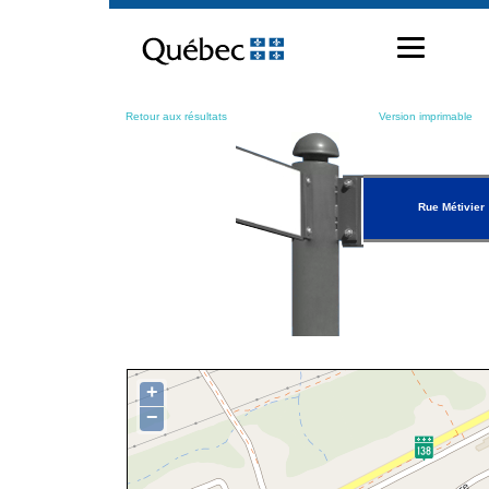
Passer
au
contenu
Retour aux résultats
Version imprimable
Rue Métivier
+
−