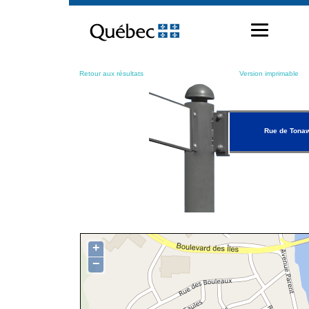
Passer
au
contenu
Retour aux résultats
Version imprimable
Rue de Tona
+
−