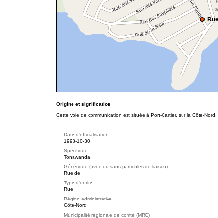
Rue
Origine et signification
Cette voie de communication est située à Port-Cartier, sur la Côte-Nord.
Date d'officialisation
1998-10-30
Spécifique
Tonawanda
Générique (avec ou sans particules de liaison)
Rue de
Type d'entité
Rue
Région administrative
Côte-Nord
Municipalité régionale de comté (MRC)