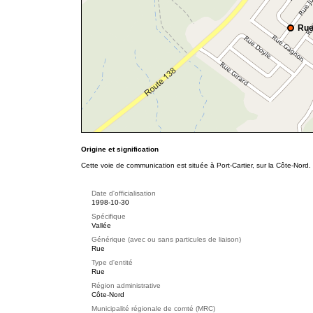
Rue
Origine et signification
Cette voie de communication est située à Port-Cartier, sur la Côte-Nord.
Date d'officialisation
1998-10-30
Spécifique
Vallée
Générique (avec ou sans particules de liaison)
Rue
Type d'entité
Rue
Région administrative
Côte-Nord
Municipalité régionale de comté (MRC)