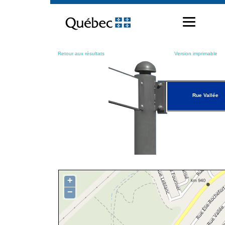
Passer
au
contenu
Retour aux résultats
Version imprimable
Rue Vallée
+
−