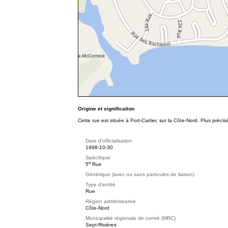
Origine et signification
Cette rue est située à Port-Cartier, sur la Côte-Nord. Plus pré
Date d'officialisation
1998-10-30
Spécifique
e
5
Rue
Générique (avec ou sans particules de liaison)
Type d'entité
Rue
Région administrative
Côte-Nord
Municipalité régionale de comté (MRC)
Sept-Rivières