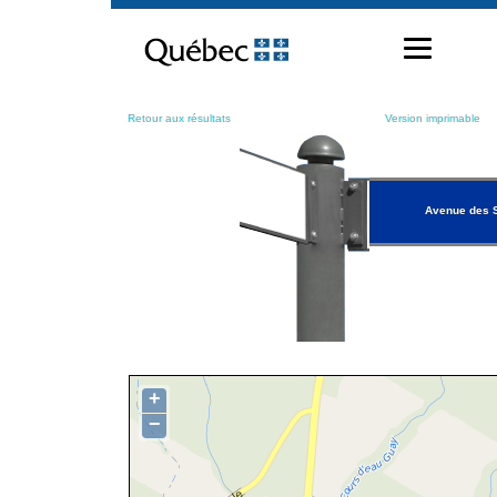
Passer
au
contenu
Retour aux résultats
Version imprimable
Avenue des 
+
−