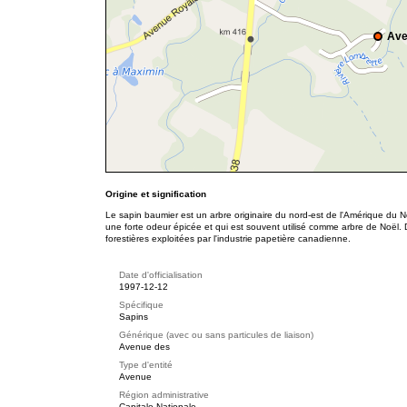
Ave
Origine et signification
Le sapin baumier est un arbre originaire du nord-est de l'Amérique du No
une forte odeur épicée et qui est souvent utilisé comme arbre de Noël
. 
forestières exploitées par l'industrie papetière canadienne.
Date d'officialisation
1997-12-12
Spécifique
Sapins
Générique (avec ou sans particules de liaison)
Avenue des
Type d'entité
Avenue
Région administrative
Capitale-Nationale