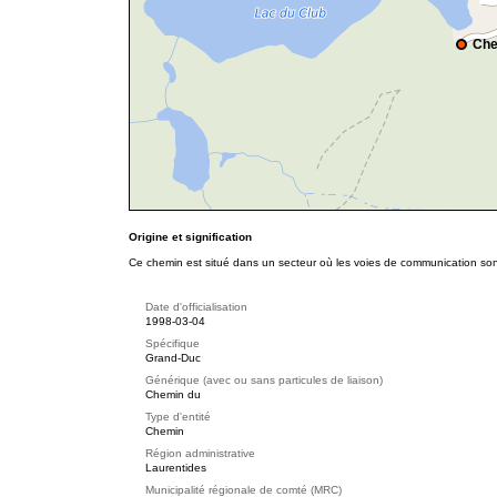
Che
Origine et signification
Ce chemin est situé dans un secteur où les voies de communication son
Date d'officialisation
1998-03-04
Spécifique
Grand-Duc
Générique (avec ou sans particules de liaison)
Chemin du
Type d'entité
Chemin
Région administrative
Laurentides
Municipalité régionale de comté (MRC)