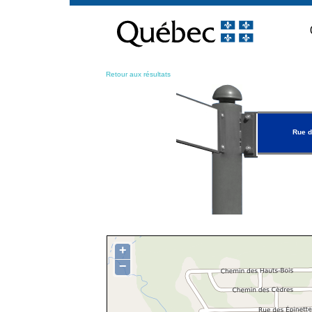
Passer
au
contenu
Retour aux résultats
Rue 
+
−