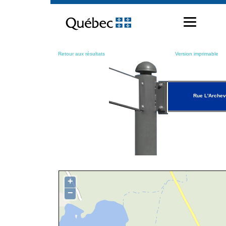
Passer
au
contenu
Retour aux résultats
Version imprimable
Rue L'Arche
+
−