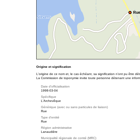
Rue
Origine et signification
L'origine de ce nom et, le cas échéant, sa signification n’ont pu être d
La Commission de toponymie invite toute personne détenant une informat
Date d'officialisation
1998-03-04
Spécifique
L'Archevêque
Générique (avec ou sans particules de liaison)
Rue
Type d'entité
Rue
Région administrative
Lanaudière
Municipalité régionale de comté (MRC)