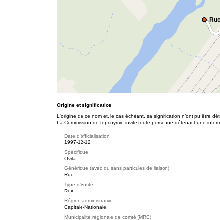
Rue
Origine et signification
L'origine de ce nom et, le cas échéant, sa signification n’ont pu être d
La Commission de toponymie invite toute personne détenant une informat
Date d'officialisation
1997-12-12
Spécifique
Ovila
Générique (avec ou sans particules de liaison)
Rue
Type d'entité
Rue
Région administrative
Capitale-Nationale
Municipalité régionale de comté (MRC)