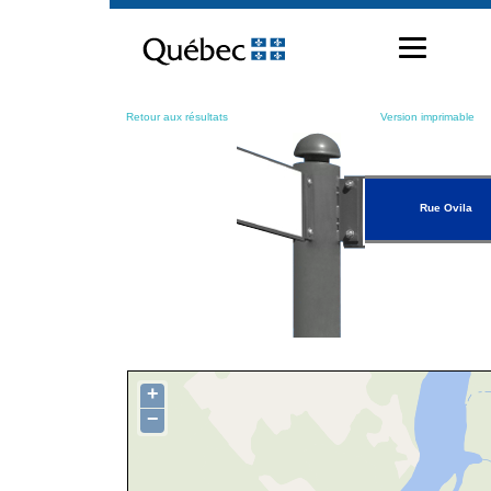
Passer
au
contenu
Retour aux résultats
Version imprimable
Rue Ovila
+
−